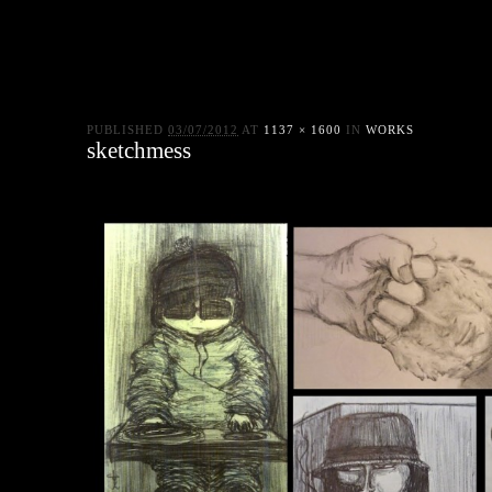
PUBLISHED
03/07/2012
AT
1137 × 1600
IN
WORKS
sketchmess