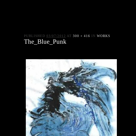
PUBLISHED
03/07/2012
AT
300 × 416
IN
WORKS
The_Blue_Punk